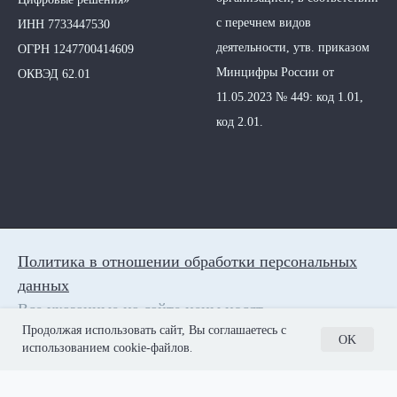
с перечнем видов
ИНН 7733447530
деятельности, утв. приказом
ОГРН 1247700414609
Минцифры России от
ОКВЭД 62.01
11.05.2023 № 449: код 1.01,
код 2.01.
Политика в отношении обработки персональных
данных
Все указанные на сайте цены носят
Продолжая использовать сайт, Вы соглашаетесь с
информационный характер и не являются
OK
использованием cookie-файлов
.
публичной офертой (ст. 437 ГК РФ)